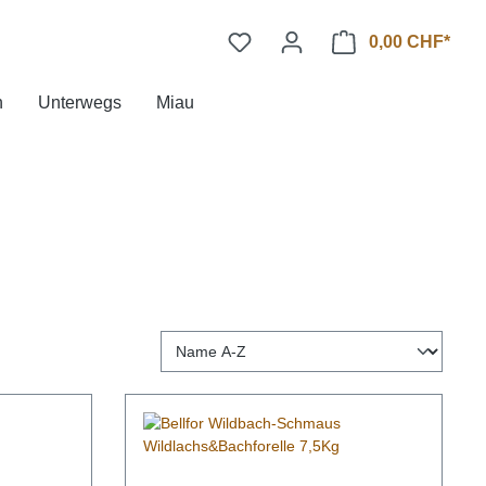
0,00 CHF*
n
Unterwegs
Miau