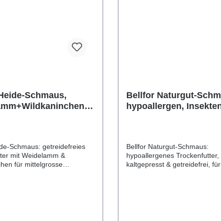
 Heide-Schmaus,
Bellfor Naturgut-Sch
amm+Wildkaninchen
hypoallergen, Insekte
ide-Schmaus: getreidefreies
Bellfor Naturgut-Schmaus:
tter mit Weidelamm &
hypoallergenes Trockenfutter,
hen für mittelgrosse
kaltgepresst & getreidefrei, fü
m sollte ich meinen
HunderassenWarum benötige
sen Hund mit einem
allergische, grosse Hunde ein 
ien Trockenfutter wie Bellfor
hypoallergenes Trockenfutter 
maus füttern?Für das
unseren kaltgepressten Natur
en und die Gesundheit ist es
Schmaus?Futtermittelallergien
nd, auf eine bedarfsgerechte
Hunden leider weit verbreitet.