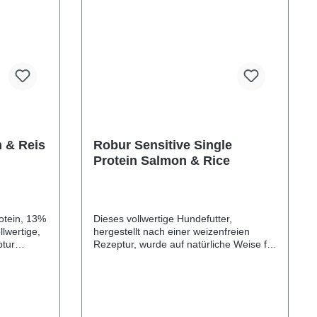
Betaglucane 0,1%), Mineralstoffe,
Glucosamin 0,05 %, Chondroitinsulfat
0,004 %
 & Reis
Robur Sensitive Single
Protein Salmon & Rice
otein, 13%
Dieses vollwertige Hundefutter,
lwertige,
hergestellt nach einer weizenfreien
ptur
Rezeptur, wurde auf natürliche Weise für
f
Hunde mit normalem Aktivitätslevel
iche Hunde
optimiert. Die Zugabe von Lachs fördert
timiert. Es
den guten Geschmack - ideal für den
t hoher
wählerischen Hundegaumen - während
Omega 3 & 6 Haut und Fell