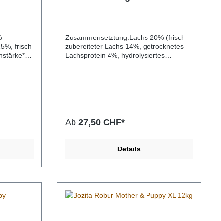
t-Schmaus
(getrocknet), Tomaten (gemahlen),
deren
Garnelen (getrocknet), Karotten
en eignet.
(gemahlen), Rübenschnitzel
(entzuckert), Vollei, Leinsamen, Lachsöl,
%
Zusammensetztung:Lachs 20% (frisch
tritis.Die
Cranberry, Inulin (Quelle für FOS),
5%, frisch
zubereiteter Lachs 14%, getrocknetes
ren ist
Glucosamine, Chondroitin, Yucca-
nstärke*,
Lachsprotein 4%, hydrolysiertes
e Bellfor
Schidigera-Pulver
es Fett
Lachsprotein 2%), Erbsenstärke*,
 Wahl für
Elch
getrocknete Kartoffel*, getrocknetes
gepressten
siertes
Rinderprotein 15%, tierisches Fett 8%,
es Tieres
ellulose*,
Mineralstoffe, getrockneter Rübenbrei*,
tet das
 (FOS
pflanzliches Öl, Lignocellulose*, Zichorie
g, um das
samen*,
Inulin* (FOS 0,49%), Hefe*, getrocknete
ich
en*
Moltebeeren* 0,005%, getrocknete
Ab
27,50 CHF*
eeren*
Krähenbeeren* 0,005%.*Natürliche
hung zu
Inhaltsstoffe.Zusatzstoffe Pro KgVitamin
ekten,
o
A 15000IE, Vitamin D3 780IE, Vitamin E
fliege),
Details
in D3 780
100mg, Taurin 1000mg, Kupfer
senstärke,
1000mg,
(Kupfer(II)-sulfat, Pentahydrat) 5,8mg,
ahydrat)
Mangan (Mangan(II)-oxid) 6,4mg, Zink
alstoffe,
xid)
(Zinksulfat, Monohydrat) 36mg, Jod
elle für
hydrat)
(Calciumiodat, Anhydrat) 1,7mg, Selen
el, Mango,
ydrat)
(Selenhefe) 0,1mg. Technische
mg.
Hilfsstoffe: Antioxidantien.ts.Analytische
mian,
Bestandteile:Protein 26%, Fettgehalt
 Yucca-