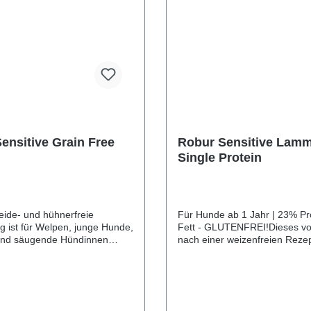
gosaccharide 0,2%,
ne 0,1%), Glucosamin 0,05 %,
nsulfat 0,004 %
ensitive Grain Free
Robur Sensitive Lamm
Single Protein
eide- und hühnerfreie
Für Hunde ab 1 Jahr | 23% Pr
g ist für Welpen, junge Hunde,
Fett - GLUTENFREI!Dieses vol
 und säugende Hündinnen
nach einer weizenfreien Reze
 Es enthält schmackhaftes,
hergestellte Hundefutter ist au
ereitetes Lammfleisch sowie
natürliche Weise für empfindl
hochwertige Proteine enthalten,
mit normalem Aktivitätslevel op
lpen besonders wichtig sind,
beinhaltet köstliches Lamm mi
 der reich an Omega-3-
Bekömmlichkeit und ein gut