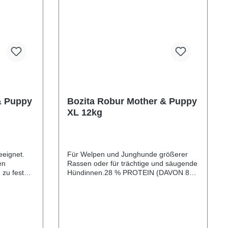
16%, Rohfaser 4%, Rohasche 8%
t: 17,16 mg
tgehalt
(davon Calcium 1,2% und Phosphor
he 7%
0,8%), Omega-6 2%, Omega-3 0,4%,
osphor
Feuchtigkeit 9,5%. Umsetzbare Energie
3 0,25%,
1537kJ/100g.
e Energie
& Puppy
Bozita Robur Mother & Puppy
XL 12kg
eignet.
Für Welpen und Junghunde größerer
en
Rassen oder für trächtige und säugende
 zu fester
Hündinnen.28 % PROTEIN (DAVON 82
VON 84 %
% TIERISCHES PROTEIN), 14 %
% FETTFür
FETTFür Hunde > 1 Monat | 28%
in, 15%
Protein, 14% FettDieses vollwertige,
iner
nach einer weizenfreien Rezeptur
ellte
hergestellte Hundefutter ist auf
Weise für
natürliche Weise für Welpen und