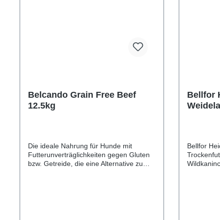
Belcando Grain Free Beef
Bellfor
12.5kg
Weidel
7.5 kg
Die ideale Nahrung für Hunde mit
Bellfor He
Futterunverträglichkeiten gegen Gluten
Trockenfu
bzw. Getreide, die eine Alternative zu
Wildkaninc
Geflügelfleisch bevorzugen. In der nach
HundeWaru
holistischem Ernährungskonzept
mittelgros
entwickelten Rezeptur wird das Getreide
getreidefre
durch hochwertigen Amaranth ersetzt,
Heide-Sch
welcher deutlich höhere Gehalte an
Wohlbefind
wichtigen Nährstoffen (Protein,
entscheide