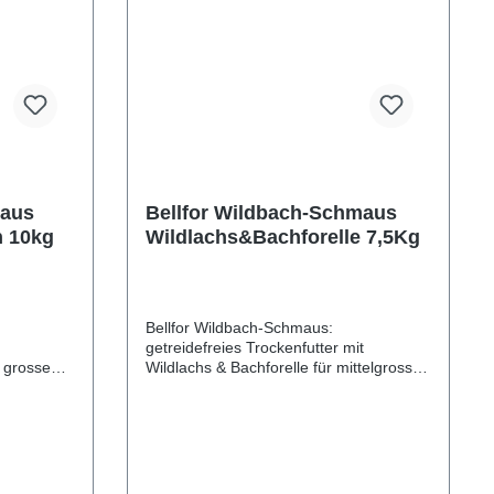
maus
Bellfor Wildbach-Schmaus
n 10kg
Wildlachs&Bachforelle 7,5Kg
Bellfor Wildbach-Schmaus:
getreidefreies Trockenfutter mit
r grosse
Wildlachs & Bachforelle für mittelgrosse
n
HunderassenWarum sollten mittelgrosse
spezielles,
Hunde mit einem getreidefreien
wie
Trockenfutter wie Wildbach-Schmaus
gut-
von Bellfor gefüttert werden?Eine
 sind bei
ausgewogene Ernährung spielt eine
 Die
grosse Rolle für die Gesundheit und das