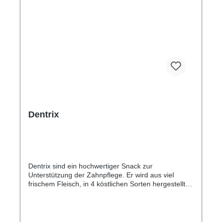
Dentrix
Dentrix sind ein hochwertiger Snack zur
Unterstützung der Zahnpflege. Er wird aus viel
frischem Fleisch, in 4 köstlichen Sorten hergestellt.
Die Zutaten werden zerkleinert, vermischt und kalt in
die spezielle Dreiecksform gepresst. Diese
Dreiecksform und die einzigartige, elastische
Konsistenz trägt zur Reduzierung des Zahnbelages