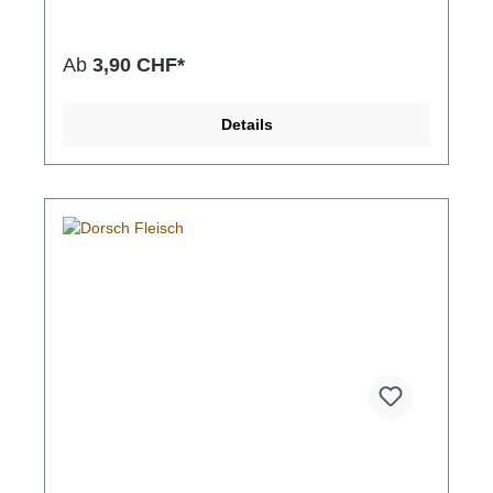
bei und beugt so Zahnstein vor. Hefeextrakt
unterstützt das Immunsystem, die Neigung zu
Zahnfleischentzündungen kann dadurch vermindert
Ab
3,90 CHF*
werden.Das besonders schonende
Trocknungsverfahren garantiert die Erhaltung
wertvoller Inhaltsstoffe. Dentrix wird ohne Zusatz-
Details
und Konservierungsstoffe
hergestellt.Zusammensetzung Hirsch:Besteht zu
90% aus Hirsch Fleisch8,5% Pflanzenfasern,
Hefe38% Rohprotein15,1% Rohfett4,9%
Rohasche19,4% RohfaserZusammensetzung
Poulet:Besteht zu 90% aus Poulet Fleisch8,5%
Pflanzenfasern, Hefe38% Rohprotein15,1%
Rohfett4,9% Rohasche19,4%
RohfaserZusammensetzung Lachs:Besteht zu 90%
aus frischem Fisch8,5% Pflanzenfasern, Hefe38%
Rohprotein15,1% Rohfett4,9% Rohasche19,4%
Rohfaser