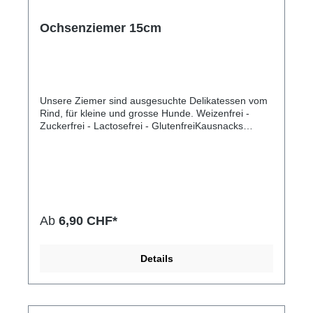
Ochsenziemer 15cm
Unsere Ziemer sind ausgesuchte Delikatessen vom
Rind, für kleine und grosse Hunde. Weizenfrei -
Zuckerfrei - Lactosefrei - GlutenfreiKausnacks
reinigen auf natürliche Weise Zähne und pflegen
das Zahnfleisch Ihres Hundes.92,9%
Rohprotein0,9% Rohfett0,6% Rohasche5,6%
Feuchtigkeit
Ab
6,90 CHF*
Details