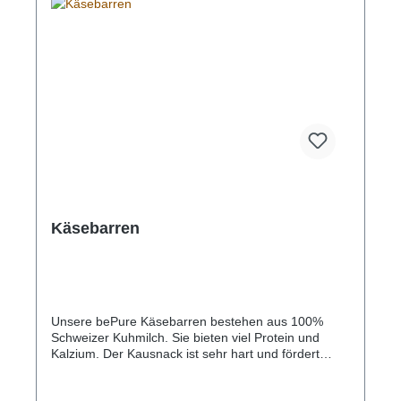
Käsebarren
Unsere bePure Käsebarren bestehen aus 100%
Schweizer Kuhmilch. Sie bieten viel Protein und
Kalzium. Der Kausnack ist sehr hart und fördert
somit die Kaumuskulatur und Zahnpflege. Der
Käsebarren verspricht ein leckeres Kauvergnügen