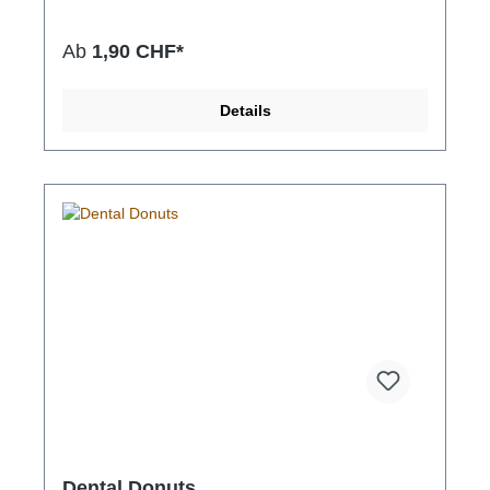
für Allergiker geeignet, die auf andere bekannte
Proteine mit Unverträglichkeiten reagieren. Juckreiz
oder Ohrenentzündungen können ein Anzeichen
Ab
1,90 CHF*
dafür sein.So macht Zahnpflege Spass! Durch das
Kauen und die spezielle Textur der Knochen wird
Zahnbelag vermindert und so die Bildung von
Details
Zahnstein erschwert.Durch den niedrigen Fettgehalt
von nur 3,4% eignen sich die Knochen auch perfekt
für Hunde die zu Übergewicht neigen.
Dental Donuts