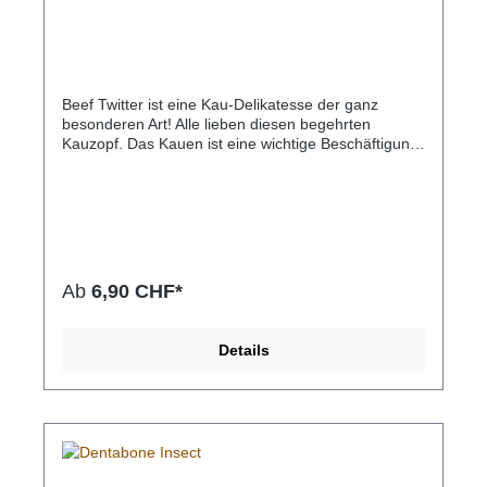
Beef Twitter ist eine Kau-Delikatesse der ganz
besonderen Art! Alle lieben diesen begehrten
Kauzopf. Das Kauen ist eine wichtige Beschäftigung
für Hunde, da sie damit Stress abbauen und sich
entspannen können. Aber auch die Zahngesundheit
wird durch das Kauen auf natürliche Art und Weise
gefördert. Der Kauartikel besteht zu 100% aus
Muskelfleisch vom Rind und enthält keinerlei
Zusatzstoffe, dadurch ist dieser Kausnack
besonders gesund und leicht
Ab
6,90 CHF*
verträglich.Zusammensetzung100% Muskelfleisch
vom RindAnalytische Bestandteile67,6% Rohprotein,
18,8% FettanteilFütterungsempfehlungZur
Details
Belohnung oder als Snack. Hunde beim Knabbern
von Kauartikeln nie unbeaufsichtigt lassen.