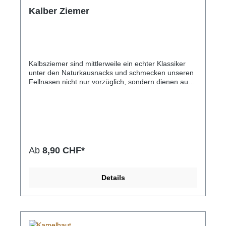
Kalber Ziemer
Kalbsziemer sind mittlerweile ein echter Klassiker
unter den Naturkausnacks und schmecken unseren
Fellnasen nicht nur vorzüglich, sondern dienen auch
als natürliche Zahnbürste. Die Ziemer sind nicht so
hart wie Ochsenziemer und von zarterer Konsistenz,
so dass auch kaufreudige jüngere und kleinere
Hunde ihre Freude an diesem Leckerli haben und
sich nicht „die Zähne ausbeißen“ sondern
ausdauernd daran rumknabbern können. Ein
herzhafter Leckerbissen, der nahrhaft und leicht
Ab
8,90 CHF*
verdaulich ist und eine artgerechte Beschäftigung
bietet. Unsere Kalbsziemer werden schonend
getrocknet und sind zu 100% natürlich, ohne den
Details
Zusatz künstlicher Konservierungs- oder
Geruchstsoffe.Unsere Kalbsziemer haben eine
Länge von ca. 12cm. Alle Vorteile im Überblick:100%
Kalb (Monoprotein)Ohne künstliche Zusätze wie
Konservierungstoffe oder