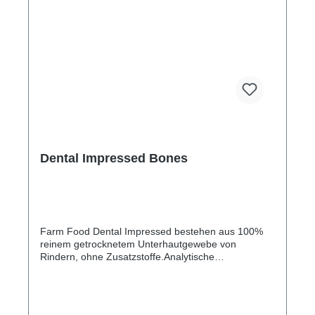
Dental Impressed Bones
Farm Food Dental Impressed bestehen aus 100%
reinem getrocknetem Unterhautgewebe von
Rindern, ohne Zusatzstoffe.Analytische
KomponentenFeuchtegehalt 6,4%Proteine 92,8%Fet
t 0,2%Asche 0,2%Rohfaser 0,4%S - 12.5cmM -
15.5cmL - 20.5cmXL - 30cm