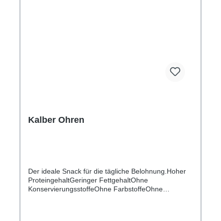
Kalber Ohren
Der ideale Snack für die tägliche Belohnung.Hoher
ProteingehaltGeringer FettgehaltOhne
KonservierungsstoffeOhne FarbstoffeOhne
GeschmacksverstärkerOhne ZuckerOhne
WeizenOhne GlutenSchonende
ZubereitungZertifizierte QualitätAufbewahrung: An