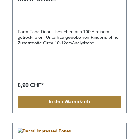
Farm Food Donut bestehen aus 100% reinem
getrocknetem Unterhautgewebe von Rindern, ohne
Zusatzstoffe.Circa 10-12cmAnalytische
KomponentenFeuchtegehalt 6,4%Proteine 92,8%Fet
t 0,2%Asche 0,2%Rohfaser 0,4%
8,90 CHF*
In den Warenkorb