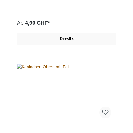
und Konservierungsstoffe.Inhaltsstoffe (Analyse
unterliegt den natürlichen Schwankungen): Protein
77,4%, Fett 5,7%, Asche 3,5%.Kamel Kopfhaut ist
sehr hart für den etwas längeren Kauspass
Ab
4,90 CHF*
geeignet.
Details