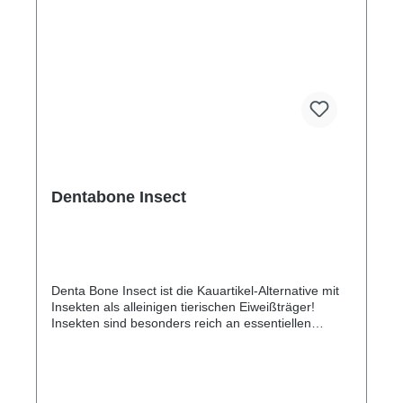
Dentabone Insect
Denta Bone Insect ist die Kauartikel-Alternative mit
Insekten als alleinigen tierischen Eiweißträger!
Insekten sind besonders reich an essentiellen
Aminosäuren. Die Insektenknochen sind daher
besonders hochwertig und nachhaltig zugleich! Die
glutenfreien Kauknochen, auf Basis von Hirse,
Süßkartoffel, Johannisbrot und Erbsen sind perfekt