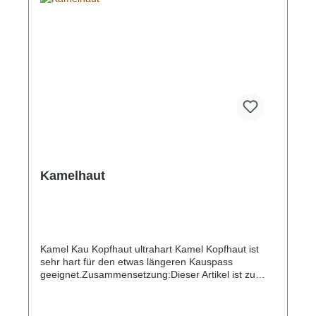
GeschmacksverstärkerGluten- und
laktosefreiLanger KauspaßNatürliche
Zahnreinigung Zusammensetzung:Dieser Artikel ist
zu 100% Kalb (Monoprotein), ohne Zusatz von
Getreide oder anderen Streckmitteln.Unsere Kälber-
Ziemer sind glutenfrei, ohne Chemie und
Konservierungsstoffe.Inhaltsstoffe (Analyse
unterliegt den natürlichen Schwankungen): Protein
83%, Fett 1.8%, Asche 1.4%.
Kamelhaut
Kamel Kau Kopfhaut ultrahart Kamel Kopfhaut ist
sehr hart für den etwas längeren Kauspass
geeignet.Zusammensetzung:Dieser Artikel ist zu
100% Kamel (Monoprotein), ohne Zusatz von
Getreide oder anderen Streckmitteln.Unsere Kamel
Kopfhaut (Kamel Kau) ist glutenfrei, ohne Chemie