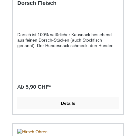
Dorsch Fleisch
Dorsch ist 100% natürlicher Kausnack bestehend
aus feinen Dorsch-Stücken (auch Stockfisch
genannt). Der Hundesnack schmeckt den Hunden
nicht nur gut, er ist auch sehr gut verdaulich. Der
frische Fisch wird dabei schonend getrocknet, ist in
geschnittener Form erhältich und gilt daher als eine
gesunde Belohnung für Hunde. Der hohe Gehalt an
Omega-3-Fettsäuren unterstützt den Stoffwechsel
und das Immunsystem Ihres Lieblings.Protein
75%Fett 2%
Ab
5,90 CHF*
Details