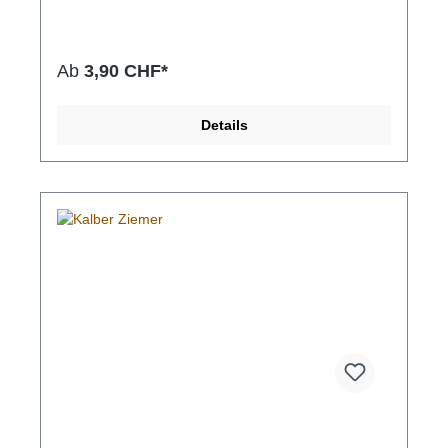
einem trockenen, kühlen und dunklen Ort
aufbewahren. Zutaten: 100% KalbsohrenAnalytische
Bestandteile: Rohprotein 71.1%, Rohfett 14.1%,
Feuchtigkeit 4.9%, Asche 2.9%
Ab
3,90 CHF*
Details