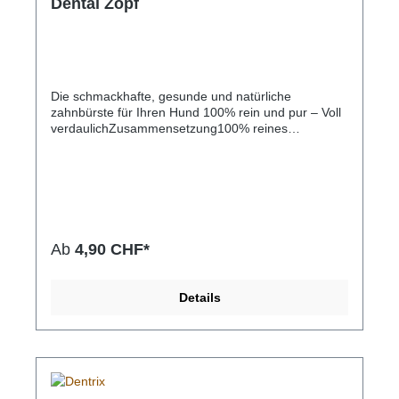
Dental Zopf
Die schmackhafte, gesunde und natürliche
zahnbürste für Ihren Hund 100% rein und pur – Voll
verdaulichZusammensetzung100% reines
getrocknetes Unterhautgewebe von Rindern, keine
Zusatzstoffe.Analytische
KomponentenFeuchtegehalt 6,4%Proteine
92,8%Fett 0,2%Asche 0,2%Rohfaser
0,4%Getrocknetes Unterhautgewebe von Rindern
100%S - 15cmM - 20cmL - 20cm dickXL - 30cm
Ab
4,90 CHF*
Details