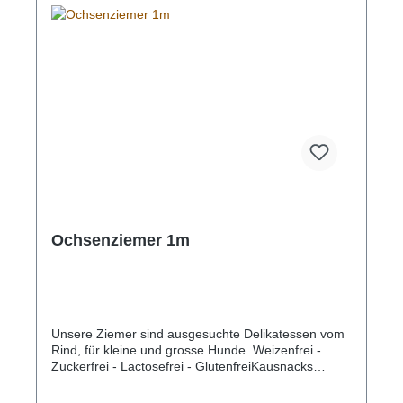
Ochsenziemer 1m
Unsere Ziemer sind ausgesuchte Delikatessen vom
Rind, für kleine und grosse Hunde. Weizenfrei -
Zuckerfrei - Lactosefrei - GlutenfreiKausnacks
reinigen auf natürliche Weise Zähne und pflegen
das Zahnfleisch Ihres Hundes.92,9%