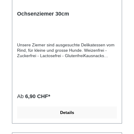
Ochsenziemer 30cm
Unsere Ziemer sind ausgesuchte Delikatessen vom
Rind, für kleine und grosse Hunde. Weizenfrei -
Zuckerfrei - Lactosefrei - GlutenfreiKausnacks
reinigen auf natürliche Weise Zähne und pflegen
das Zahnfleisch Ihres Hundes.92,9%
Rohprotein0,9% Rohfett0,6% Rohasche5,6%
Feuchtigkeit
Ab
6,90 CHF*
Details