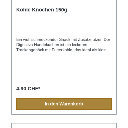
Kohle Knochen 150g
Ein wohlschmeckender Snack mit Zusatznutzen:Der
Digestiva Hundekuchen ist ein leckeres
Trockengebäck mit Futterkohle, das ideal als kleine
Belohnung für zwischendurch geeignet ist. Dank
seiner Rezeptur kann er bei leichten
Verdauungsproblemen wie Blähungen oder weichem
Kot unterstützend wirken – z. B. bei
Futterumstellungen, sensiblen Hunden oder nach
dem Fressen ungeeigneter
Reste.Produktvorteile:Mit echter
4,90 CHF*
FutterkohleUnterstützend bei Blähungen &
VerdauungsunruheBeschäftigt & belohnt
zugleichSehr gute Bindewirkung durch knusprige
In den Warenkorb
KonsistenzHinweis: Ergänzungsfuttermittel – kein
Ersatz für Medikamente oder tierärztlichen
Rat.Snackgröße: ca. 4 cm