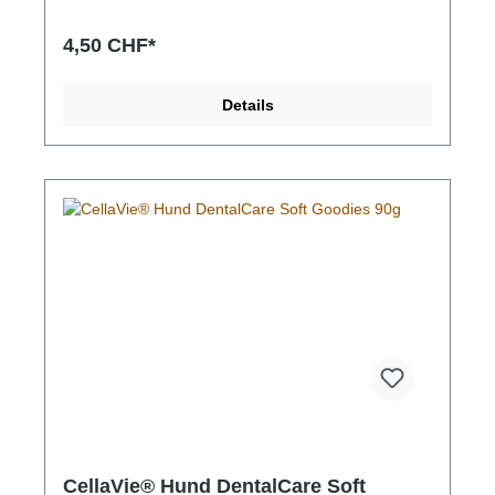
Lamm:Lammfleisch 92,0%, Mineralstoffe , tierisches
Gelee , Heidelbeersaft 1,0%, tierische Fette ,
4,50 CHF*
getrocknete Minze 0,05%, getrockneter Lavendel
0,05%Bozita Meaty Bites Ente:Ente 95,0%, tierische
Fette , Mineralstoffe , getrocknete Heideblüte 0,1%,
Details
getrockneter Lavendel 0,05%Bozita Meaty Bites
Hirsch:Ente 75,0%, Hirschfleisch 20,0%, tierische
Fette , Mineralstoffe , getrocknete Heideblüte 0,1%,
getrocknete Minze 0,05%
CellaVie® Hund DentalCare Soft