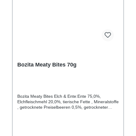
Bozita Meaty Bites 70g
Bozita Meaty Bites Elch & Ente:Ente 75,0%,
Elchfleischmehl 20,0%, tierische Fette , Mineralstoffe
, getrocknete Preiselbeeren 0,5%, getrockneter
Lavendel 0,05%, getrocknete Minze 0,05%Bozita
Meaty Bites Rentier & Ente:Ente 75,0%,
Rentierfleischmehl 20,0%, tierische Fette ,
Mineralstoffe , getrocknete Preiselbeeren 0,5%,
getrocknete Heideblüte 0,1%Bozita Meaty Bites