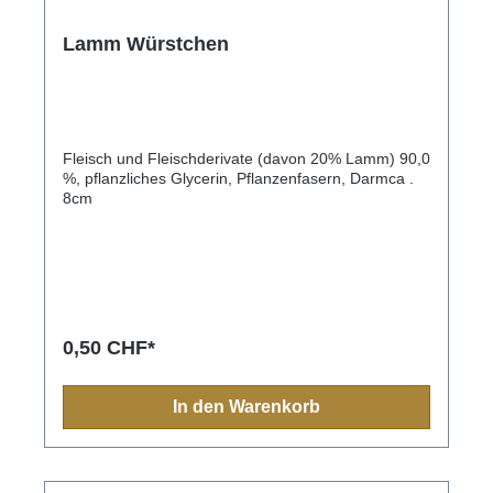
werden die Enzyme bereits über die
Mundschleimhaut aufgenommen, gehen danach in
Lamm Würstchen
den Magen/Darmtrakt und können sich dort weiter
entfalten.Zusammensetzung: 100% reines
KokosmarkAnalytische Bestandteile: Protein 18,3 %,
Rohfaser 17,2 %, Anorganischer Stoff: 2 %,
Fettgehalt 8,5%. 260kcal/100g.
Fleisch und Fleischderivate (davon 20% Lamm) 90,0
%, pflanzliches Glycerin, Pflanzenfasern, Darmca .
8cm
0,50 CHF*
In den Warenkorb