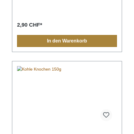
aus Insekten unterstützt eine gesunde Haut und
glänzendes FellZusammensetzung: Kartoffel,
Erbsenmehl (natürliche Quelle für Aminosauren),
Insekten 10 %, Fette und Öle, Hefe (teilweise
hydrolysiert), Rübenfaser, Mineralstoffe,
2,90 CHF*
Johannisbrotmehl.Analytische Bestandteile: Protein:
22 %, Fett: 12 %, Rohfaser: 2,7 %, Rohasche: 7,1
%, Calcium: 0,9 %, Phosphor: 0,7 %.
In den Warenkorb