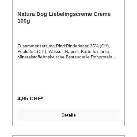
Natura Dog Liebelingscreme Creme
100g
Zusammensetzung Rind:Rinderleber 35% (CH),
Pouletfett (CH), Wasser, Rapsöl, Kartoffelstärke,
MineralstoffeAnalytische Bestandteile:Rohprotein
70g/Kg, Rohfett 110g/KgRohasche 0,6% Rohfaser
0,5%, Feuchtigkeit 76%Zusammensetzung
Lachs: Lachsfleisch 47%, Wasser,
Rapsöl.Analytische Bestandteile Rohprotein: 85
g/kg, Rohfett: 142 g/kg, Rohasche: 1.31 %,
Rohfaser: 0.70 %, Feuchtigkeit: 72 %
4,95 CHF*
Details