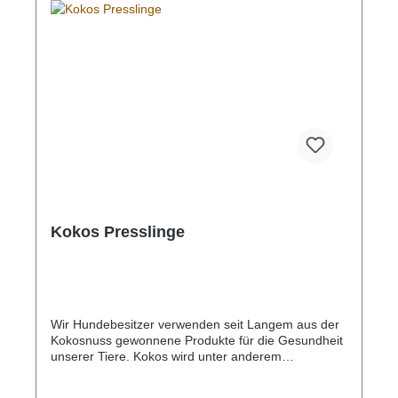
Kokos Presslinge
Wir Hundebesitzer verwenden seit Langem aus der
Kokosnuss gewonnene Produkte für die Gesundheit
unserer Tiere. Kokos wird unter anderem
prophylaktisch gegen Würmer, Darmparasiten oder
auch Candida Albicans (ein Hefepilz, der in den