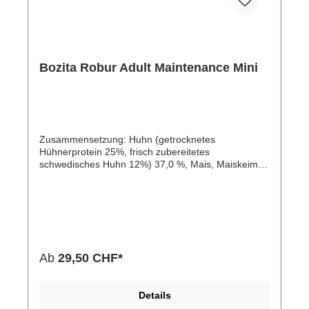
Bozita Robur Adult Maintenance Mini
Zusammensetzung: Huhn (getrocknetes
Hühnerprotein 25%, frisch zubereitetes
schwedisches Huhn 12%) 37,0 %, Mais, Maiskeime,
Reis, tierisches Fett 6,0 %, getrockneter Rübenbrei,
hydrolysiertes tierisches Protein 2,0 %, Lachsöl 1,0
%, Hefe (davon Mannanoligosaccharide 0,2%,
Betaglucane 0,1%), Mineralstoffe, Glucosamin 0,05
%, Chondroitinsulfat 0,004 %Zusätze (pro
kg): Nährzusatzsto e: Vitamin A 15000 IE; Vitamin
D3 780 IE; Vitamin E 100mg (all-rac- -
Ab
29,50 CHF*
Tocopherylacetat); Vitamin C 100mg; Kupfer(II)-
Sulfat, Pentahydrat 23mg; Mangan(II)-
Oxid/Mangan(III)-Oxid 10mg; Zinksulfat, Monohydrat
Details
102mg; Calciumjodat, Anhydrat 18mg; Selenhefe