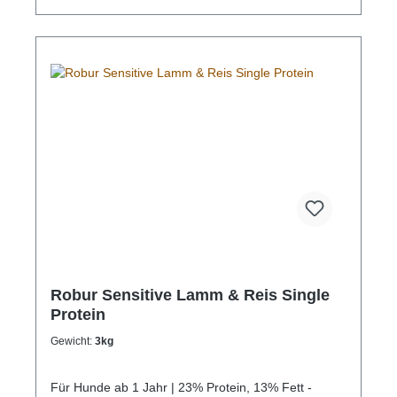
50mg. Technische Hilfssto e: Antioxidantien
(natürliche).Analytische Bestandteile: Protein 27%,
Fettgehalt 17%, Rohfasern 2%, Rohasche
(Mineralien) 6,5% (davon Calcium 1,5% und
Phosphor 1,1%), Omega-6 2,3%, Omega-3 0,4%,
Feuchtigkeit 10%.Der Hund muss stets Zugang zu
Frischwasser haben.Bozita Robur – bessere
Funktion – bessere LeistungBozita Robur ist ein in
Schweden hergestelltes weizenglutenfreies
Superpremiumfutter mit Rohstoffen von höchster
Qualität und Geschmacklichkeit. Alle Zutaten erfüllen
eine wichtige Funktion und wurden entsprechend
neuesten Forschungsergebnissen ausgewählt und
getestet, um auf natürliche Weise die körpereigenen
Funktionen zu unterstützen. Hunde, die sich mit
Bozita Robur ernähren, sind auch für die
anspruchsvollsten Anforderungen bestens gerüstet.
Robur Sensitive Lamm & Reis Single
Protein
Gewicht:
3kg
Für Hunde ab 1 Jahr | 23% Protein, 13% Fett -