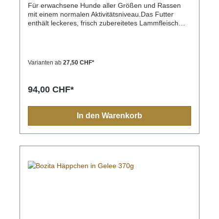
Für erwachsene Hunde aller Größen und Rassen
mit einem normalen Aktivitätsniveau.Das Futter
enthält leckeres, frisch zubereitetes Lammfleisch
und ausgewogene Mengen an Omega 3 und 6. Mit
nur einer tierischen Proteinquelle ist es besonders
für Hunde geeignet, die empfindlich auf andere
tierische Proteinereagieren. Die Krokettengröße ist
Varianten ab
27,50 CHF*
passend für alle Rassen.Getreidefreie RezepturNur
eine tierische ProteinquelleFrisch zubereitetes
LammMit arktischen Beeren, einer natürlichen
94,00 CHF*
Quelle von AntioxidantienMit FOS, einem
präbiotischen Ballaststoff, der gute, funktionelle
Darmbakterien fördertMit Taurin, zur Unterstützung
In den Warenkorb
eines gesunden HerzensGrößen: 2,5kg,
11kgZUSAMMENSETZUNG:Lamm 27,5%
(getrocknetes Lammprotein 13%, frisch zubereitetes
Lamm 11,5%, hydrolysiertes Lammprotein 3%),
Erbsenstärke*, getrocknete Kartoffel*,
Erbsenprotein, tierisches Fett 4%, getrockneter
Rübenbrei*, pflanzliches Öl, Mineralstoffe,
Lignocellulose*, Zichorie Inulin* (FOS 0,49%),
Leinsamen*, Hefe*, getrocknete Moltebeeren*
0,005%, getrocknete Krähenbeeren*
0,005%.*Natürliche Inhaltsstoffe.ZUSATZSTOFFE
PRO KG:Vitamin A 15000IE, Vitamin D3 780IE,