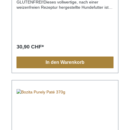
GLUTENFREI!Dieses vollwertige, nach einer
weizenfreien Rezeptur hergestellte Hundefutter ist
auf natürliche Weise für empfindliche Hunde mit
normalem Aktivitätslevel optimiert. Es beinhaltet
köstliches Lamm mit hoher Bekömmlichkeit und ein
gut ausgeglichenes Verhältnis an Omega 3 & 6
fördern gesunde Haut und Fell
unterstützen.Größen: 3 kg und 12.5 kgLagerung:
Trocken und nicht über normaler Zimmertemperatur
30,90 CHF*
lagern.Anwendung: Komplett ausgewogenes
Alleinfutter für Hunde mit normalem Aktivitätsniveau,
trächtige und säugende Hündinnen. Das Futter kann
In den Warenkorb
mit lauwarmen/kaltem Wasser eingeweicht oder
trocken serviert werden.Zusammensetzung: Lamm
32% (getrocknetes Lamm 20%, frisch zubereitetes
Lamm 12%), Reis*, Mais*, Maiskeime*,
Knochenfett*, Kartoffelprotein*, hydrolysiertes
Lamm*, getrocknete Zuckerrübenschnitzel*
(entzuckert), Mineralstoffe, Leinsamen*, Zichorien-
Inulin* (FOS 0,63%), Rosmarin, Hefe (ß-1,3/1,6-
Glucane, 0,05%), Glukosamin* (0,05%),
Chondroitinsulfat, (0,004%).Analytische
Bestandteile: Protein 23%, Fettgehalt 13%, Rohfaser
2,5%, Rohasche 6% (Calcium 1,2% und Phosphor
1%), Omega-6 2,8%, Omega-3 0,4%, Feuchtigkeit