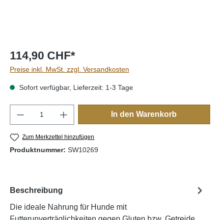
114,90 CHF*
Preise inkl. MwSt. zzgl. Versandkosten
Sofort verfügbar, Lieferzeit: 1-3 Tage
Produkt Anzahl: Gib den gewünschten Wert e
In den Warenkorb
Zum Merkzettel hinzufügen
Produktnummer:
SW10269
Beschreibung
Die ideale Nahrung für Hunde mit
Futterunverträglichkeiten gegen Gluten bzw. Getreide,