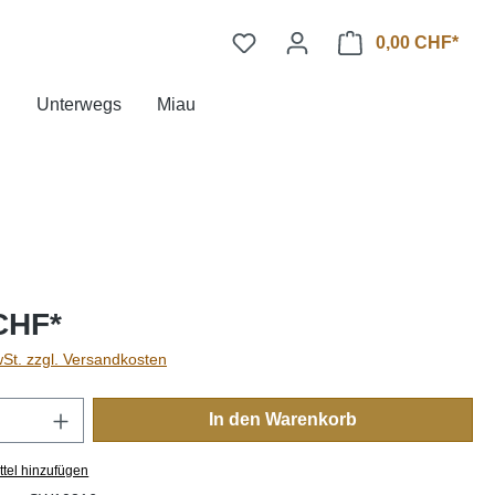
0,00 CHF*
n
Unterwegs
Miau
CHF*
wSt. zzgl. Versandkosten
Anzahl: Gib den gewünschten Wert ein oder
In den Warenkorb
tel hinzufügen