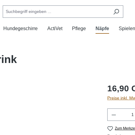
Hundegeschirre
ActiVet
Pflege
Näpfe
Spiele
rink
16,90 
Preise inkl. M
Produkt 
Zum Merkzet