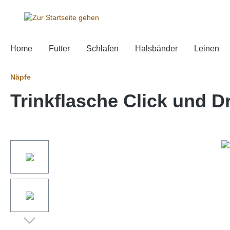
springen
Zur Hauptnavigation springen
Home
Futter
Schlafen
Halsbänder
Leinen
Näpfe
Trinkflasche Click und D
Bildergalerie überspringen