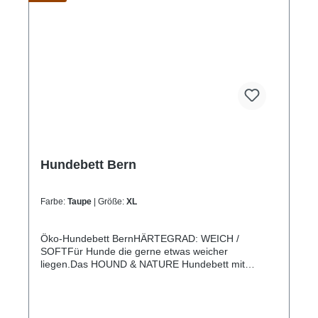
Hundebett Bern
Farbe:
Taupe
| Größe:
XL
Öko-Hundebett BernHÄRTEGRAD: WEICH /
SOFTFür Hunde die gerne etwas weicher
liegen.Das HOUND & NATURE Hundebett mit
stabilem, kuscheligen Rand und dem Liegekissen
Bern ergeben zusammen ein hochwertiges und
pflegeleichtes Alltagsbett. Das Bett und das Kissen
sind aus strapazierfähigem und hautfreundlichem