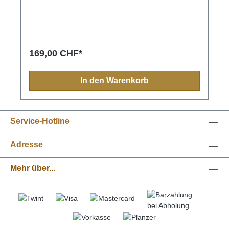
ist besonders auch für ältere Hunde und HD-
Patienten zu empfehlen. Der stabile, kuschelige
Rand sorgt auch für eine geborgene Atmosphäre
und gibt Deinem Hund die Möglichkeit den Kopf
bequem abzulegen. Hunde mit
Gelenksbeschwerden werden dieses Hundebett-Set
169,00 CHF*
besonders schätzen.orthopädische
Liegeflächestrapazierfähiger Stoff komplett
waschbar bis 90°C hygienisch & geruchsfreirobust &
In den Warenkorb
langlebigAllergiker geeignet
Service-Hotline
Adresse
Mehr über...