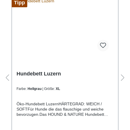
Tipp
Hundebett Luzern
Farbe:
Hellgrau
| Größe:
XL
Öko-Hundebett LuzernHÄRTEGRAD: WEICH /
SOFTFür Hunde die das flauschige und weiche
bevorzugen.Das HOUND & NATURE Hundebett
Luzern ist praktisch die Luxus-Variante des Bern
Bettes. Das Wendekissen hat auf einer Seite eine