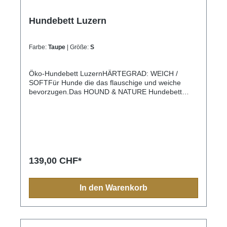
Hundebett Luzern
Farbe:
Taupe
| Größe:
S
Öko-Hundebett LuzernHÄRTEGRAD: WEICH /
SOFTFür Hunde die das flauschige und weiche
bevorzugen.Das HOUND & NATURE Hundebett
Luzern ist praktisch die Luxus-Variante des Bern
Bettes. Das Wendekissen hat auf einer Seite eine
hochwertige und extra flauschige Fleece-Seite.
Diese kuschelige Oberfläche lädt zum Träumen ein
und ist gerade in kühleren Tagen die wärmere
Oberfläche. Ideal wenn Dein Hund gerne auf
weichen Unterlagen liegt und es warm und kuschelig
139,00 CHF*
mag.hochwertiger Fleece strapazierfähiger
Stoff komplett waschbar bis 90°C hygienisch &
geruchsfrei robust & langlebig Allergiker geeignet
In den Warenkorb