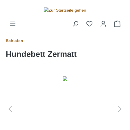
alt springen
Schlafen
Hundebett Zermatt
Bildergalerie überspringen