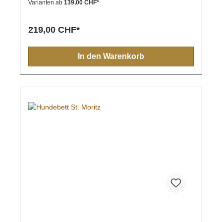
Varianten ab
139,00 CHF*
Baumwoll-Mischgewebe. Wenn sich Dein Hund
gerne auf weicheren Unterlagen wohl fühlt, ist
dieses Basic Hundebett-Set die richtige
219,00 CHF*
Wahl.strapazierfähiger Stoff komplett waschbar bis
90°C hygienisch & geruchsfreirobust &
langlebigAllergiker geeignet
In den Warenkorb