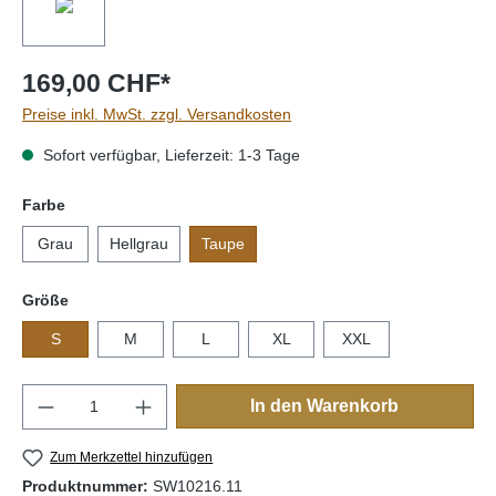
169,00 CHF*
Preise inkl. MwSt. zzgl. Versandkosten
Sofort verfügbar, Lieferzeit: 1-3 Tage
auswählen
Farbe
Grau
Hellgrau
Taupe
auswählen
Größe
S
M
L
XL
XXL
Produkt Anzahl: Gib den gewünschten Wert e
In den Warenkorb
Zum Merkzettel hinzufügen
Produktnummer:
SW10216.11