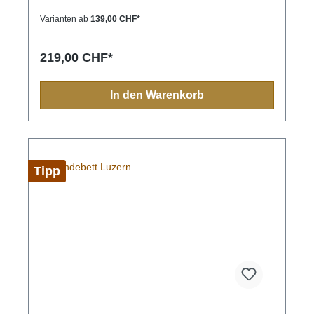
hochwertige und extra flauschige Fleece-Seite.
Diese kuschelige Oberfläche lädt zum Träumen ein
Varianten ab
139,00 CHF*
und ist gerade in kühleren Tagen die wärmere
Oberfläche. Ideal wenn Dein Hund gerne auf
weichen Unterlagen liegt und es warm und kuschelig
219,00 CHF*
mag.hochwertiger Fleece strapazierfähiger
Stoff komplett waschbar bis 90°C hygienisch &
geruchsfrei robust & langlebig Allergiker geeignet
In den Warenkorb
Tipp