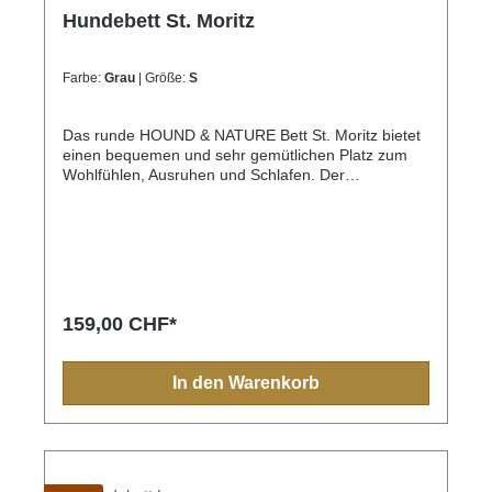
Hundebett St. Moritz
Farbe:
Grau
| Größe:
S
Das runde HOUND & NATURE Bett St. Moritz bietet
einen bequemen und sehr gemütlichen Platz zum
Wohlfühlen, Ausruhen und Schlafen. Der
Nestcharakter zusammen mit dem großzügigen,
extrabreiten und kuscheligem Rand, vermittelt
Deinem Hund mehr Sicherheit und Geborgenheit.
Vor allem Hunde die gerne eingerollt schlafen oder
etwas unruhig sind, werden dieses Bett lieben.Die
runde Matratze ist einfach herauszunehmen und
separat vom Rand waschbar. Oberstoff: Baumwoll-
159,00 CHF*
Mischgewebe (90% BW / 10% PES)Innenmaterial /
Füllung: 100% silikonisierte, spirale HohlfaserGlobal
Recycled Standardhochwertige Qualität in
In den Warenkorb
Handarbeitstrapazierfähiger Stoff Umweltschonende
Upcycling-Produktion durch Verwendung von
Leftovers als Füllmaterial