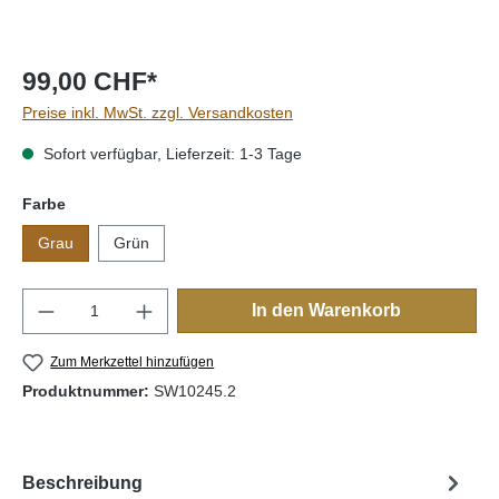
99,00 CHF*
Preise inkl. MwSt. zzgl. Versandkosten
Sofort verfügbar, Lieferzeit: 1-3 Tage
auswählen
Farbe
Grau
Grün
Produkt Anzahl: Gib den gewünschten Wert e
In den Warenkorb
Zum Merkzettel hinzufügen
Produktnummer:
SW10245.2
Beschreibung