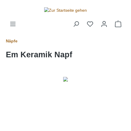
alt springen
Näpfe
Em Keramik Napf
Bildergalerie überspringen