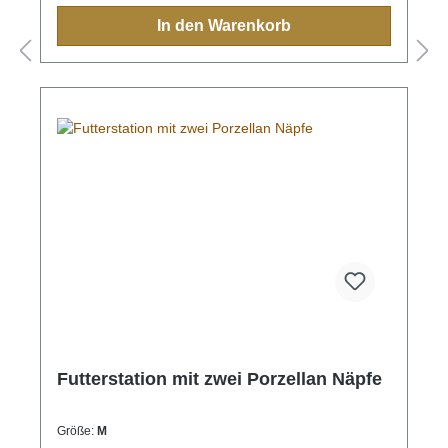
Olivenöl ist das Holz gegen Schmutz und
In den Warenkorb
Feuchtigkeit nachhaltig geschützt. Auf der Unterseite
der Erhöhung befinden sich Antirutsch-Pads für
einen sicheren Stand, so dass die gesamte
Futterstation beim Fressen nicht "wandern" kann.S -
(jeweils 0,9 Liter, Ø 17,5 cm)M - (jeweils 1,5 Liter, Ø
18 cm)
Futterstation mit zwei Porzellan Näpfe
Größe:
M