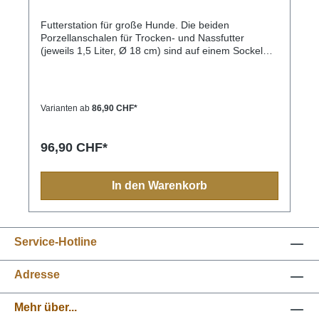
Futterstation für große Hunde. Die beiden
Porzellanschalen für Trocken- und Nassfutter
(jeweils 1,5 Liter, Ø 18 cm) sind auf einem Sockel
aus massiven Olivenholz fixiert. Die komplette
Futterstation ist erhöht und so besser für den Hund.
Der Hund kann die Schalen bei Fressen nicht vom
Sockel lösen. Zwecks Reinigung können die Schalen
Varianten ab
86,90 CHF*
natürlich vom Mensch sehr leicht vom Sockel
gehoben werden. Der Sockel ist ca. 40 – 45 cm lang
und ca. 18 cm breit. 100% Natur! Wir haben auf den
96,90 CHF*
Einsatz von künstlichem Holzschutz komplett
verzichtet. Durch mehrfache Behandlung mit
Olivenöl ist das Holz gegen Schmutz und
In den Warenkorb
Feuchtigkeit nachhaltig geschützt. Auf der Unterseite
der Erhöhung befinden sich Antirutsch-Pads für
einen sicheren Stand, so dass die gesamte
Futterstation beim Fressen nicht "wandern" kann.S -
Service-Hotline
(jeweils 0,9 Liter, Ø 17,5 cm)M - (jeweils 1,5 Liter, Ø
18 cm)
Adresse
Mehr über...