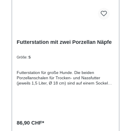
Futterstation mit zwei Porzellan Näpfe
Größe:
S
Futterstation für große Hunde. Die beiden
Porzellanschalen für Trocken- und Nassfutter
(jeweils 1,5 Liter, Ø 18 cm) sind auf einem Sockel
aus massiven Olivenholz fixiert. Die komplette
Futterstation ist erhöht und so besser für den Hund.
Der Hund kann die Schalen bei Fressen nicht vom
Sockel lösen. Zwecks Reinigung können die Schalen
natürlich vom Mensch sehr leicht vom Sockel
gehoben werden. Der Sockel ist ca. 40 – 45 cm lang
und ca. 18 cm breit. 100% Natur! Wir haben auf den
86,90 CHF*
Einsatz von künstlichem Holzschutz komplett
verzichtet. Durch mehrfache Behandlung mit